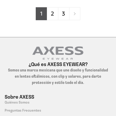
1
2
3
Optica Luks
Dirección:
Juan Ignacio Ramon #312, Centro
Ciudad:
Monterrey, Nuevo Leon
Teléfono:
(818) 340-1211
Opticas Hannia
Dirección:
Calle 30 #185, Colonia 25
¿Qué es AXESS EYEWEAR?
Ciudad:
Merida, Yucatan
Somos una marca mexicana que une diseño y funcionalidad
Teléfono:
(999) 94-4 8391
en lentes oftálmicos, con clip y solares, para darte
protección y estilo todo el día.
Optica Leon
Sobre AXESS
Dirección:
Calle 21 #381, San Francisco Chuburna
Quiénes Somos
Ciudad:
Merida, Yucatan
Preguntas Frecuentes
Teléfono:
(999) 45-2 7409