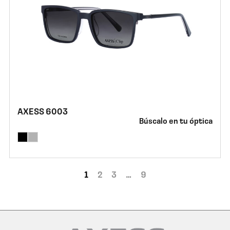
AXESS 6003
Búscalo en tu óptica
1
2
3
…
9