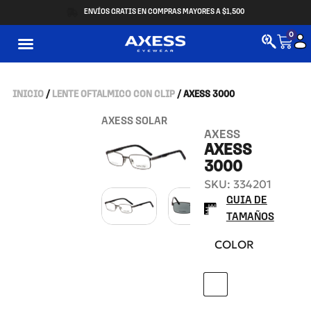
ENVÍOS GRATIS EN COMPRAS MAYORES A $1,500
0
INICIO
/
LENTE OFTALMICO CON CLIP
/ AXESS 3000
AXESS SOLAR
AXESS
AXESS
3000
SKU: 334201
GUIA DE
TAMAÑOS
COLOR
M.L.GUN