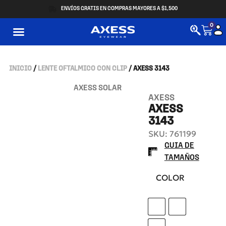
ENVÍOS GRATIS EN COMPRAS MAYORES A $1,500
0
INICIO
/
LENTE OFTALMICO CON CLIP
/ AXESS 3143
AXESS SOLAR
AXESS
AXESS
3143
SKU: 761199
GUIA DE
TAMAÑOS
COLOR
BLACK L. GOLD
L. GUN