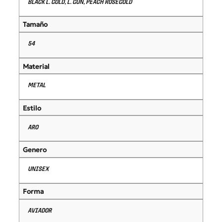
BLACK L. GOLD, L. GUN, PEACH ROSEGOLD
Tamaño
54
Material
METAL
Estilo
ARO
Genero
UNISEX
Forma
AVIADOR