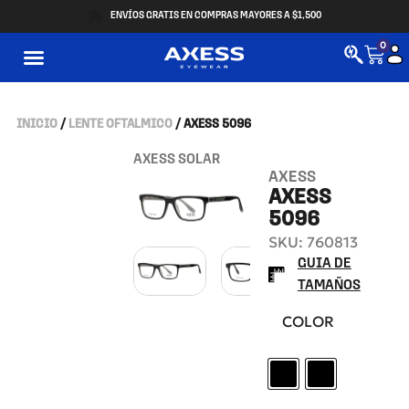
ENVÍOS GRATIS EN COMPRAS MAYORES A $1,500
0
INICIO
/
LENTE OFTALMICO
/ AXESS 5096
AXESS SOLAR
AXESS
AXESS
5096
SKU: 760813
GUIA DE
TAMAÑOS
COLOR
BLACK GREY
BLACK RED