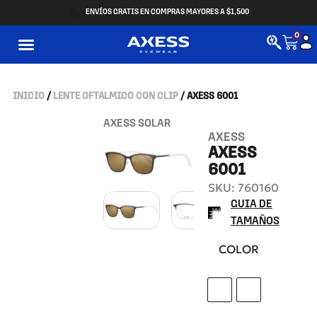
ENVÍOS GRATIS EN COMPRAS MAYORES A $1,500
0
INICIO
/
LENTE OFTALMICO CON CLIP
/ AXESS 6001
AXESS SOLAR
AXESS
AXESS
6001
SKU: 760160
GUIA DE
TAMAÑOS
COLOR
BLACK GOLD
BLACK SILVE