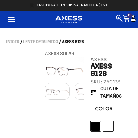
ENVÍOS GRATIS EN COMPRAS MAYORES A $1,500
0
INICIO
/
LENTE OFTALMICO
/ AXESS 6126
AXESS SOLAR
AXESS
AXESS
6126
SKU: 760133
GUIA DE
TAMAÑOS
COLOR
M. BLACK
M. L. GOLD