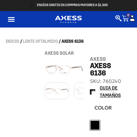
ENVÍOS GRATIS EN COMPRAS MAYORES A $1,500
0
INICIO
/
LENTE OFTALMICO
/ AXESS 6136
AXESS SOLAR
AXESS
AXESS
6136
SKU: 760240
GUIA DE
TAMAÑOS
COLOR
SH L GOLD BLACK