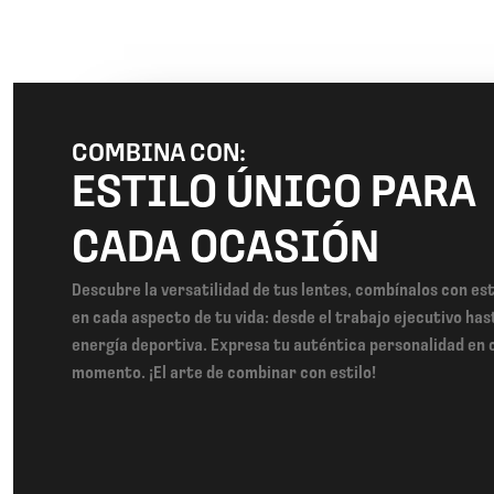
COMBINA CON:
ESTILO ÚNICO PARA
CADA OCASIÓN
Descubre la versatilidad de tus lentes, combínalos con est
en cada aspecto de tu vida: desde el trabajo ejecutivo has
energía deportiva. Expresa tu auténtica personalidad en 
momento. ¡El arte de combinar con estilo!