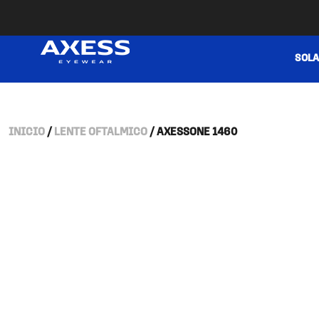
SOL
INICIO
/
LENTE OFTALMICO
/ AXESSONE 1460