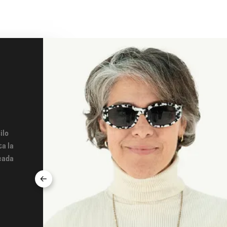
ilo
ta la
cada