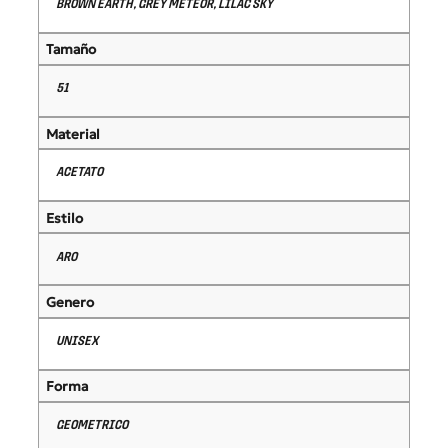
BROWN EARTH, GREY METEOR, LILAC SKY
Tamaño
51
Material
ACETATO
Estilo
ARO
Genero
UNISEX
Forma
GEOMETRICO